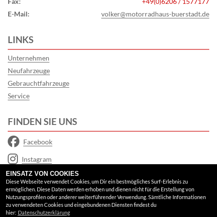
Fax:
+49(0)6206 / 1577177
E-Mail:
volker@motorradhaus-buerstadt.de
LINKS
Unternehmen
Neufahrzeuge
Gebrauchtfahrzeuge
Service
FINDEN SIE UNS
Facebook
Instagram
EINSATZ VON COOKIES
Youtube
Diese Webseite verwendet Cookies, um Dir ein bestmögliches Surf-Erlebnis zu
ermöglichen. Diese Daten werden erhoben und dienen nicht für die Erstellung von
Google Maps
Nutzungsprofilen oder anderer weiterführender Verwendung. Sämtliche Informationen
zu verwendeten Cookies und eingebundenen Diensten findest du
hier:
Datenschutzerklärung