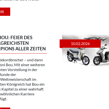
HR
BOU: FEIER DES
LGREICHSTEN
10.02.2026
IONS ALLER ZEITEN
 Rekordbrecher – und dann
Toni Bou. Mit einer weiteren
ten Vorstellung in der
 Runde der
‑Weltmeisterschaft im
ten Königreich hat Bou ein
 Kapitel zu einer wahrhaft
wöhnlichen Karriere
fügt.