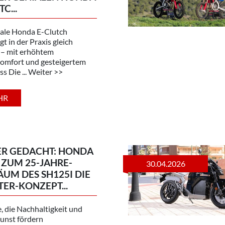
C...
iale Honda E-Clutch
t in der Praxis gleich
 – mit erhöhtem
omfort und gesteigertem
s Die ... Weiter >>
HR
ER GEDACHT: HONDA
 ZUM 25-JAHRE-
30.04.2026
ÄUM DES SH125I DIE
ER-KONZEPT...
, die Nachhaltigkeit und
unst fördern