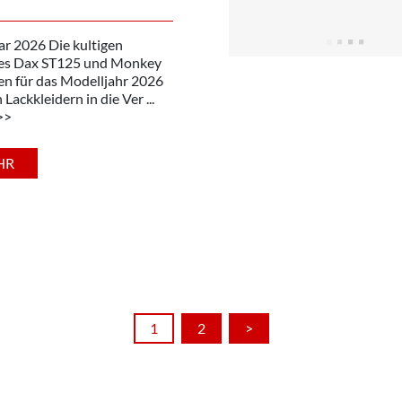
ar 2026 Die kultigen
es Dax ST125 und Monkey
en für das Modelljahr 2026
 Lackkleidern in die Ver ...
>>
HR
1
2
>