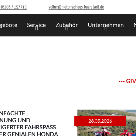
0)6206 / 157715
volker@motorradhaus-buerstadt.de
gebote
Service
Zubehör
Unternehmen
--- GIVI Stützpu
INFACHTE
ENUNG UND
28.05.2026
IGERTER FAHRSPASS
ER GENIALEN HONDA