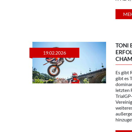
ME
TONI 
ERFO
19.02.2026
CHAMP
Es gibt
gibt es 
dominan
letzten
TrialGP
Vereinig
weiteres
außerge
hinzuge