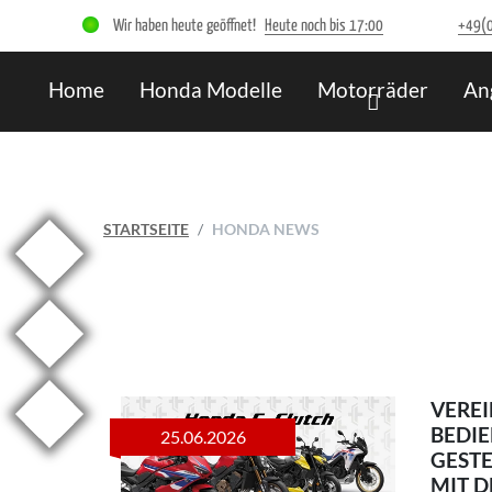
Wir haben heute geöffnet!
Heute noch bis 17:00
+49(
Home
Honda Modelle
Motorräder
An
STARTSEITE
HONDA NEWS
VERE
BEDI
25.06.2026
GESTE
MIT D