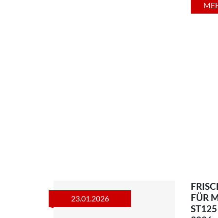
ME
FRISC
FÜR 
23.01.2026
ST125