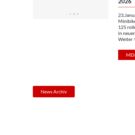
2026
23.Janu
Minibik
125 roll
in neuen
Weiter 
ME
News Archiv