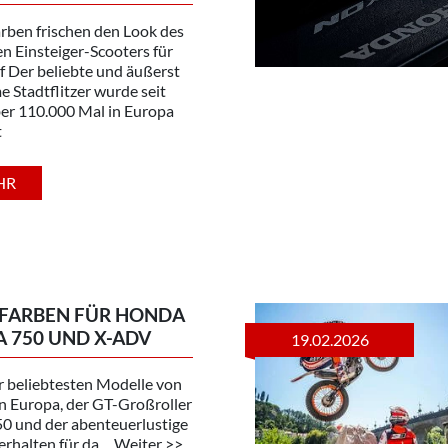
rben frischen den Look des
n Einsteiger-Scooters für
f Der beliebte und äußerst
 Stadtflitzer wurde seit
er 110.000 Mal in Europa
t
HR
 FARBEN FÜR HONDA
 750 UND X-ADV
19.02.2026
r beliebtesten Modelle von
n Europa, der GT-Großroller
50 und der abenteuerlustige
rhalten für da ... Weiter >>