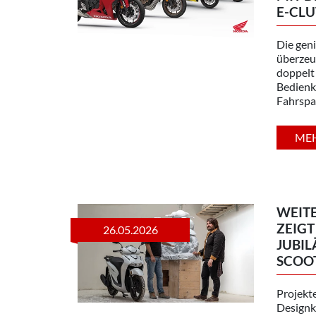
E-CLUT
Die gen
überzeug
doppelt
Bedienk
Fahrspas
ME
WEIT
ZEIGT
26.05.2026
JUBIL
SCOOT
Projekte
Designk