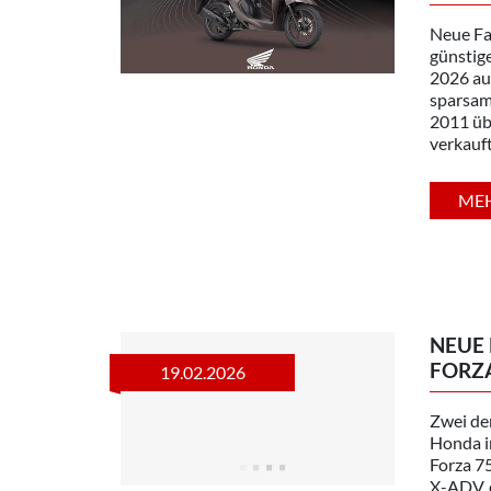
Neue Fa
günstige
2026 au
sparsame
2011 üb
verkauf
ME
NEUE
FORZA
19.02.2026
Zwei de
Honda i
Forza 7
X-ADV, e