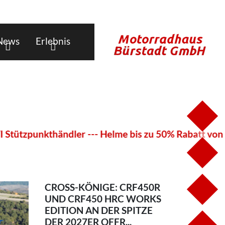
News
Erlebnis
ÖF
nkthändler --- Helme bis zu 50% Rabatt von Givi ---
KO
CROSS-KÖNIGE: CRF450R
FA
UND CRF450 HRC WORKS
EDITION AN DER SPITZE
DER 2027ER OFFR...