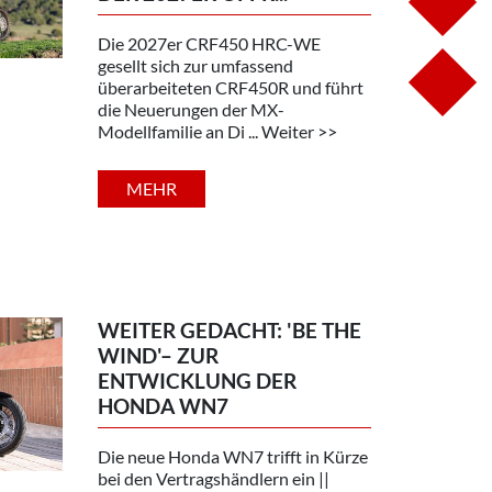
IN
Die 2027er CRF450 HRC-WE
gesellt sich zur umfassend
YO
überarbeiteten CRF450R und führt
die Neuerungen der MX-
Modellfamilie an Di ... Weiter >>
MEHR
WEITER GEDACHT: 'BE THE
WIND'– ZUR
ENTWICKLUNG DER
HONDA WN7
Die neue Honda WN7 trifft in Kürze
bei den Vertragshändlern ein ||