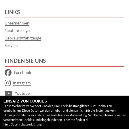
LINKS
Unternehmen
Neufahrzeuge
Gebrauchtfahrzeuge
Service
FINDEN SIE UNS
Facebook
Instagram
Youtube
EINSATZ VON COOKIES
Google Maps
Diese Webseite verwendet Cookies, um Dir ein bestmögliches Surf-Erlebnis zu
ermöglichen. Diese Daten werden erhoben und dienen nicht für die Erstellung von
Nutzungsprofilen oder anderer weiterführender Verwendung. Sämtliche Informationen zu
RECHTLICHES
verwendeten Cookies und eingebundenen Diensten findest du
hier:
Datenschutzerklärung