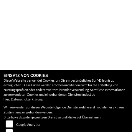
EINSATZ VON COOKIES
Diese Webseite verwendet Cookies, um Dir ein bestmögliches Surf-Erlebnis zu
ermöglichen. Diese Daten werden erhoben und dienen nicht für die Erstellung von
Nutzungsprofilen oder anderer weiterführender Verwendung. Sämtliche Informationen
zu verwendeten Cookies und eingebundenen Diensten findest du
hier:
Datenschutzerklärung
Wir verwenden auf dieser Website folgende Dienste, welche erst nach deiner aktiven
Zustimmung eingebunden werden.
Bitte hake dazu den jeweiligen Dienst an und klicke auf Übernehmen:
Google Analytics