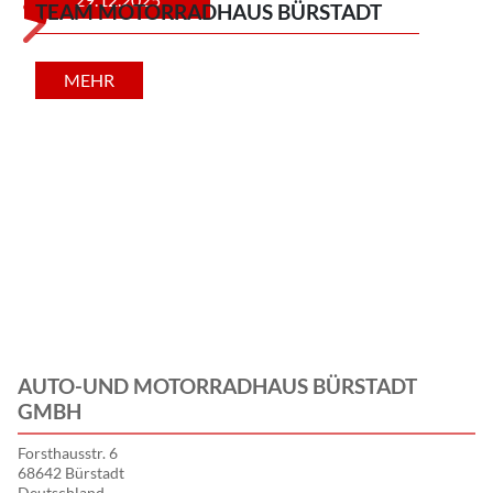
TEAM MOTORRADHAUS BÜRSTADT
Mit 
Gebr
MEHR
AUTO-UND MOTORRADHAUS BÜRSTADT
GMBH
Forsthausstr. 6
68642 Bürstadt
Deutschland