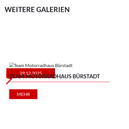
WEITERE GALERIEN
HO
29.12.2025
TEAM MOTORRADHAUS BÜRSTADT
Mit 
Gebr
MEHR