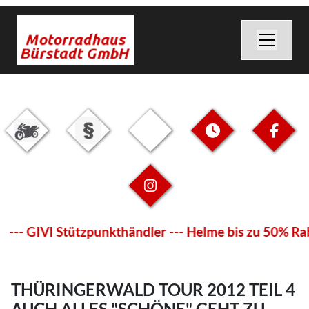
--- GIVI Stützpunkthändler --- Helme bis zu 50% Rab
THÜRINGERWALD TOUR 2012 TEIL 4
AUCH ALLES "SCHÖNE" GEHT ZU